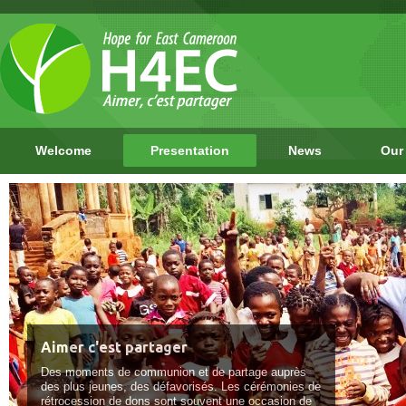
Welcome
Presentation
News
Our
Aimer c'est partager
Des moments de communion et de partage auprès
des plus jeunes, des défavorisés. Les cérémonies de
rétrocession de dons sont souvent une occasion de