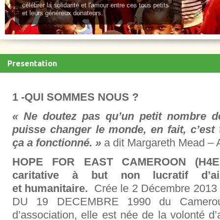
célébrer la solidarité et l'amour entre ces tous petits
et leurs généreux donateurs.
Presentation
1 -
QUI SOMMES NOUS
?
« Ne doutez pas qu’un petit nombre d
puisse changer le monde, en fait, c’es
ça a fonctionné. »
a dit Margareth Mead – 
HOPE FOR EAST CAMEROON (H4EC) 
caritative à but non lucratif d’
et humanitaire.
Crée le 2 Décembre 2013 e
DU 19 DECEMBRE 1990 du Cameroun ,
d’association, elle est née de la volonté d