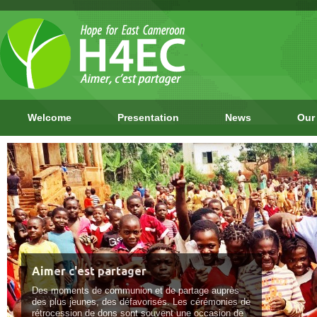
Welcome
Presentation
News
Our
Aimer c'est partager
Des moments de communion et de partage auprès
des plus jeunes, des défavorisés. Les cérémonies de
rétrocession de dons sont souvent une occasion de