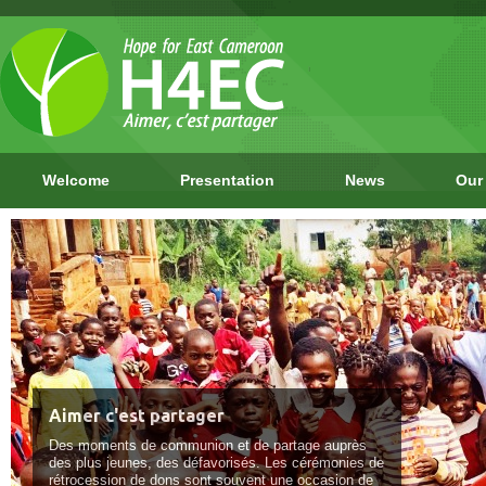
Welcome
Presentation
News
Our
Aimer c'est partager
Des moments de communion et de partage auprès
des plus jeunes, des défavorisés. Les cérémonies de
rétrocession de dons sont souvent une occasion de