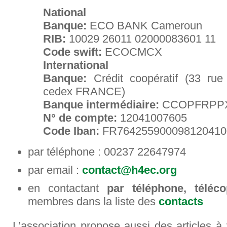
National
Banque:
ECO BANK Cameroun
RIB:
10029 26011 02000083601 11
Code swift:
ECOCMCX
International
Banque:
Crédit coopératif (33 rue
cedex FRANCE)
Banque intermédiaire:
CCOPFRPP
N° de compte:
12041007605
Code Iban:
FR764255900098120410
par téléphone : 00237 22647974
par email :
contact@h4ec.org
en contactant
par téléphone, téléc
membres dans la liste des
contacts
L’association propose aussi des articles à