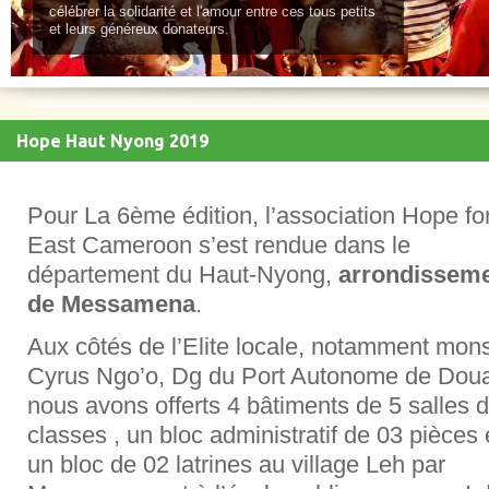
célébrer la solidarité et l'amour entre ces tous petits
et leurs généreux donateurs.
Hope Haut Nyong 2019
Pour La 6ème édition, l’association Hope fo
East Cameroon s’est rendue dans le
département du Haut-Nyong,
arrondissem
de Messamena
.
Aux côtés de l’Elite locale, notamment mon
Cyrus Ngo’o, Dg du Port Autonome de Doua
nous avons offerts 4 bâtiments de 5 salles 
classes , un bloc administratif de 03 pièces 
un bloc de 02 latrines au village Leh par