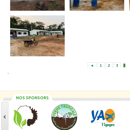
◄
1
2
3
4
.
NOS SPONSORS