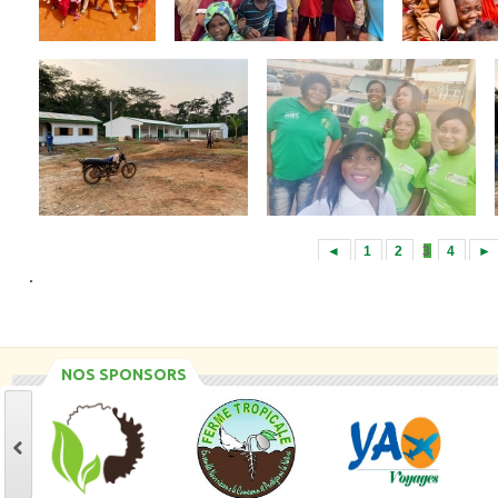
◄
1
2
3
4
►
.
NOS SPONSORS