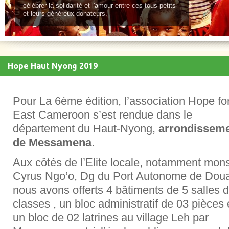
célébrer la solidarité et l'amour entre ces tous petits
et leurs généreux donateurs.
Hope Haut Nyong 2019
Pour La 6ème édition, l’association Hope fo
East Cameroon s’est rendue dans le
département du Haut-Nyong,
arrondissem
de Messamena
.
Aux côtés de l’Elite locale, notamment mon
Cyrus Ngo’o, Dg du Port Autonome de Doua
nous avons offerts 4 bâtiments de 5 salles 
classes , un bloc administratif de 03 pièces 
un bloc de 02 latrines au village Leh par