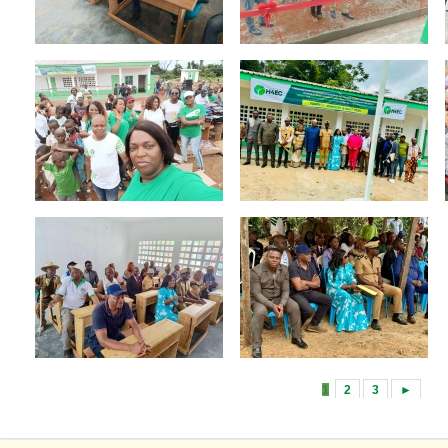
1
2
3
►